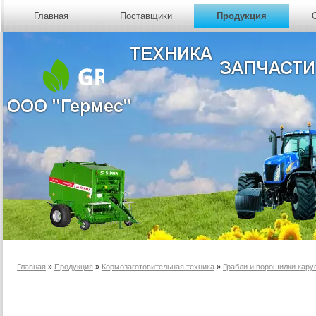
Главная
Поставщики
Продукция
Главная
»
Продукция
»
Кормозаготовительная техника
»
Грабли и ворошилки кар