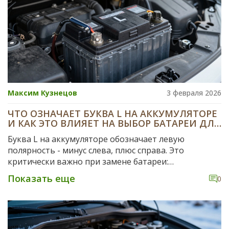
Максим Кузнецов
3 февраля 2026
ЧТО ОЗНАЧАЕТ БУКВА L НА АККУМУЛЯТОРЕ
И КАК ЭТО ВЛИЯЕТ НА ВЫБОР БАТАРЕИ ДЛЯ
АВТО
Буква L на аккумуляторе обозначает левую
полярность - минус слева, плюс справа. Это
критически важно при замене батареи:
неправильная установка может повредить
Показать еще
0
электронику автомобиля. Узнайте, как определить
полярность своего авто и выбрать подходящий
аккумулятор.