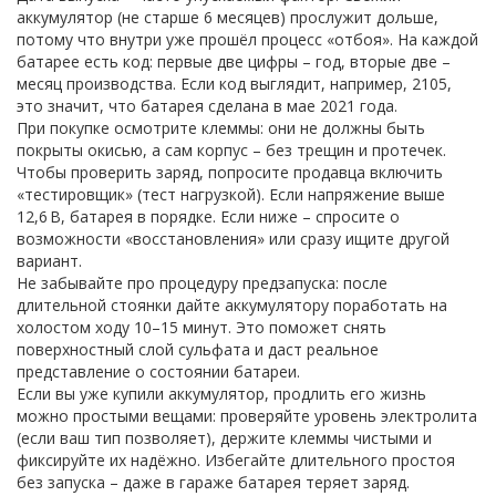
аккумулятор (не старше 6 месяцев) прослужит дольше,
потому что внутри уже прошёл процесс «отбоя». На каждой
батарее есть код: первые две цифры – год, вторые две –
месяц производства. Если код выглядит, например, 2105,
это значит, что батарея сделана в мае 2021 года.
При покупке осмотрите клеммы: они не должны быть
покрыты окисью, а сам корпус – без трещин и протечек.
Чтобы проверить заряд, попросите продавца включить
«тестировщик» (тест нагрузкой). Если напряжение выше
12,6 В, батарея в порядке. Если ниже – спросите о
возможности «восстановления» или сразу ищите другой
вариант.
Не забывайте про процедуру предзапуска: после
длительной стоянки дайте аккумулятору поработать на
холостом ходу 10–15 минут. Это поможет снять
поверхностный слой сульфата и даст реальное
представление о состоянии батареи.
Если вы уже купили аккумулятор, продлить его жизнь
можно простыми вещами: проверяйте уровень электролита
(если ваш тип позволяет), держите клеммы чистыми и
фиксируйте их надёжно. Избегайте длительного простоя
без запуска – даже в гараже батарея теряет заряд.