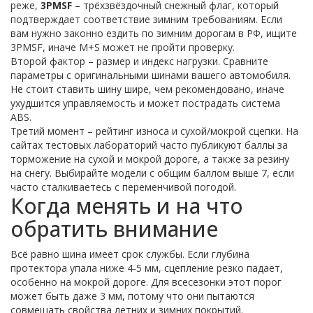
реже,
3PMSF
– трёхзвёздочный снежный флаг, который
подтверждает соответствие зимним требованиям. Если
вам нужно законно ездить по зимним дорогам в РФ, ищите
3PMSF, иначе M+S может не пройти проверку.
Второй фактор – размер и индекс нагрузки. Сравните
параметры с оригинальными шинами вашего автомобиля.
Не стоит ставить шину шире, чем рекомендовано, иначе
ухудшится управляемость и может пострадать система
ABS.
Третий момент – рейтинг износа и сухой/мокрой сцепки. На
сайтах тестовых лабораторий часто публикуют баллы за
торможение на сухой и мокрой дороге, а также за резину
на снегу. Выбирайте модели с общим баллом выше 7, если
часто сталкиваетесь с переменчивой погодой.
Когда менять и на что
обратить внимание
Всё равно шина имеет срок службы. Если глубина
протектора упала ниже 4‑5 мм, сцепление резко падает,
особенно на мокрой дороге. Для всесезонки этот порог
может быть даже 3 мм, потому что они пытаются
совмещать свойства летних и зимних покрытий.