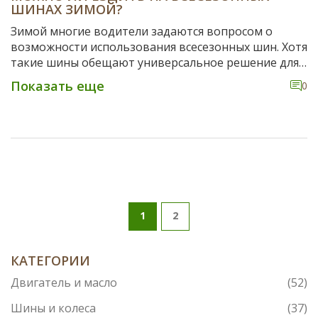
ШИНАХ ЗИМОЙ?
Зимой многие водители задаются вопросом о
возможности использования всесезонных шин. Хотя
такие шины обещают универсальное решение для
всех сезонов, их эффективность в зимних условиях
Показать еще
0
часто становится предметом споров. В статье
рассматриваются плюсы и минусы всесезонных шин
зимой, а также даны советы, как выбрать лучшие
шины для холодного времени года. Дополнительно
обсуждается влияние климатических условий и
дорожных особенностей на безопасность и
комфорт вождения.
1
2
КАТЕГОРИИ
Двигатель и масло
(52)
Шины и колеса
(37)