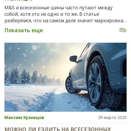
M&S и всесезонные шины часто путают между
собой, хотя это не одно и то же. В статье
разберёмся, что на самом деле значит маркировка
M&S, как отличить такие шины от настоящих
Показать еще
0
всесезонных, и когда их стоит устанавливать на
автомобиль. Поговорим о реальных возможностях
каждого типа шин, плюсах и минусах в городских и
загородных условиях. В статье – много
практических советов, чтобы обезопасить себя и не
ошибиться при выборе.
Максим Кузнецов
29 марта 2025
МОЖНО ЛИ ЕЗДИТЬ НА ВСЕСЕЗОННЫХ