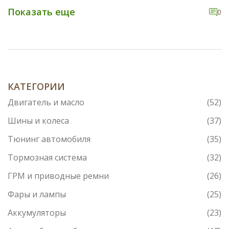
своих автомобилей, особенно в наших условиях
Показать еще
0
российского климата. В этой статье мы рассмотрим,
когда и почему машина признаётся старой, и дадим
практические советы по уходу за кузовом, чтобы
сохранить его в хорошем состоянии на долгие годы.
Подходы и методики долгосрочной защиты
автомобиля, как выясняется, могут значительно
различаться.
КАТЕГОРИИ
Двигатель и масло
(52)
Шины и колеса
(37)
Тюнинг автомобиля
(35)
Тормозная система
(32)
ГРМ и приводные ремни
(26)
Фары и лампы
(25)
Аккумуляторы
(23)