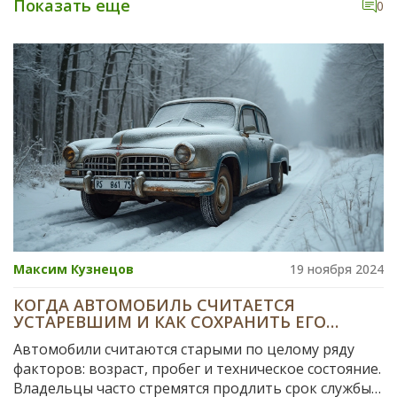
Показать еще
0
коррозии. Узнайте, как правильно подготовить и
ухаживать за автомобилем, который длительное
время не используется, чтобы сохранить его кузов в
идеальном состоянии. Важные советы помогут
предотвратить нежелательные деформации и
сохранить ваш транспорт в отличном виде.
Рассмотрим основные шаги для подготовки и ухода
за машиной в период простоя.
Максим Кузнецов
19 ноября 2024
КОГДА АВТОМОБИЛЬ СЧИТАЕТСЯ
УСТАРЕВШИМ И КАК СОХРАНИТЬ ЕГО
КУЗОВ ДОЛЬШЕ
Автомобили считаются старыми по целому ряду
факторов: возраст, пробег и техническое состояние.
Владельцы часто стремятся продлить срок службы