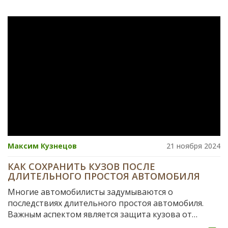
кузова, но есть простые способы их предотвратить.
В статье расскажем, что делать для сохранения
кузова, и стоит ли вкладываться в старую машину.
Особенно полезны будут советы по обработке и
уходу за металлом, которые реально продлили
жизнь автомобилям наших подписчиков. Если вы
сомневаетесь, менять машину или бороться за нее,
здесь найдете ответы.
Максим Кузнецов
21 ноября 2024
КАК СОХРАНИТЬ КУЗОВ ПОСЛЕ
ДЛИТЕЛЬНОГО ПРОСТОЯ АВТОМОБИЛЯ
Многие автомобилисты задумываются о
последствиях длительного простоя автомобиля.
Важным аспектом является защита кузова от
воздействия внешней среды и предотвращение