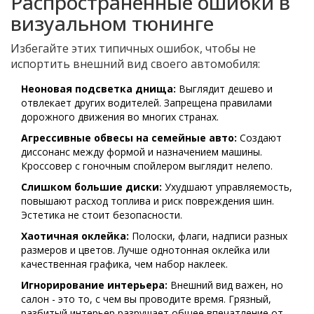
Распространенные ошибки в
визуальном тюнинге
Избегайте этих типичных ошибок, чтобы не
испортить внешний вид своего автомобиля:
Неоновая подсветка днища:
Выглядит дешево и
отвлекает других водителей. Запрещена правилами
дорожного движения во многих странах.
Агрессивные обвесы на семейные авто:
Создают
диссонанс между формой и назначением машины.
Кроссовер с гоночным спойлером выглядит нелепо.
Слишком большие диски:
Ухудшают управляемость,
повышают расход топлива и риск повреждения шин.
Эстетика не стоит безопасности.
Хаотичная оклейка:
Полоски, флаги, надписи разных
размеров и цветов. Лучше однотонная оклейка или
качественная графика, чем набор наклеек.
Игнорирование интерьера:
Внешний вид важен, но
салон - это то, с чем вы проводите время. Грязный,
разбитый интерьер разрушает общее впечатление от