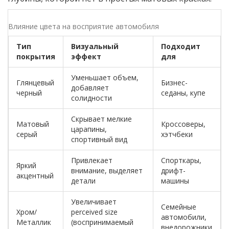
Влияние цвета на восприятие автомобиля
Тип
Визуальный
Подходит
покрытия
эффект
для
Уменьшает объем,
Глянцевый
Бизнес-
добавляет
черный
седаны, купе
солидности
Скрывает мелкие
Матовый
Кроссоверы,
царапины,
серый
хэтчбеки
спортивный вид
Привлекает
Спорткары,
Яркий
внимание, выделяет
дрифт-
акцентный
детали
машины
Увеличивает
Семейные
Хром/
perceived size
автомобили,
Металлик
(воспринимаемый
внедорожники