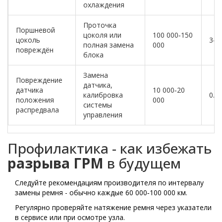
охлаждения
Проточка
Поршневой
цоколя или
100 000‑150
цоколь
3‑5
полная замена
000
повреждён
блока
Замена
Повреждение
датчика,
датчика
10 000‑20
калибровка
0.5
положения
000
системы
распредвала
управления
Профилактика - как избежать
разрыва ГРМ
в будущем
Следуйте рекомендациям производителя по интервалу
замены ремня - обычно каждые 60 000‑100 000 км.
Регулярно проверяйте натяжение ремня через указатели
в сервисе или при осмотре узла.