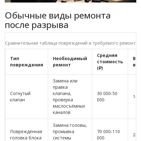
Обычные виды ремонта
после разрыва
Сравнительная таблица повреждений и требуемого ремонта
Средняя
Тип
Необходимый
Вр
стоимость
повреждения
ремонт
вы
(₽)
Замена или
правка
Согнутый
клапана,
30 000‑50
1‑2
клапан
проверка
000
маслосъёмных
каналов
Замена головы,
Повреждённая
промывка
70 000‑110
2‑3
головка блока
системы
000