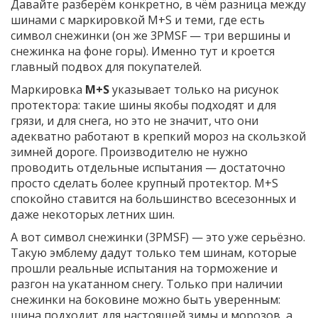
Давайте разберём конкретно, в чём разница между
шинами с маркировкой M+S и теми, где есть
символ снежинки (он же 3PMSF — три вершины и
снежинка на фоне горы). Именно тут и кроется
главный подвох для покупателей.
Маркировка
M+S
указывает только на рисунок
протектора: такие шины якобы подходят и для
грязи, и для снега, но это не значит, что они
адекватно работают в крепкий мороз на скользкой
зимней дороге. Производителю не нужно
проводить отдельные испытания — достаточно
просто сделать более крупный протектор. M+S
спокойно ставится на большинство всесезонных и
даже некоторых летних шин.
А вот символ снежинки (3PMSF) — это уже серьёзно.
Такую эмблему дадут только тем шинам, которые
прошли реальные испытания на торможение и
разгон на укатанном снегу. Только при наличии
снежинки на боковине можно быть уверенным:
шина подходит для настоящей зимы и морозов, а