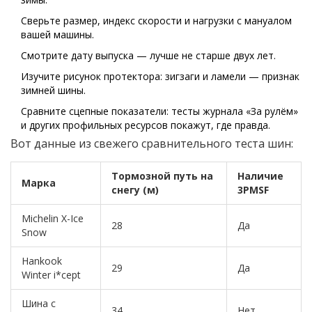
Сверьте размер, индекс скорости и нагрузки с мануалом
вашей машины.
Смотрите дату выпуска — лучше не старше двух лет.
Изучите рисунок протектора: зигзаги и ламели — признак
зимней шины.
Сравните сцепные показатели: тесты журнала «За рулём»
и других профильных ресурсов покажут, где правда.
Вот данные из свежего сравнительного теста шин:
Тормозной путь на
Наличие
Марка
снегу (м)
3PMSF
Michelin X-Ice
28
Да
Snow
Hankook
29
Да
Winter i*cept
Шина с
34
Нет