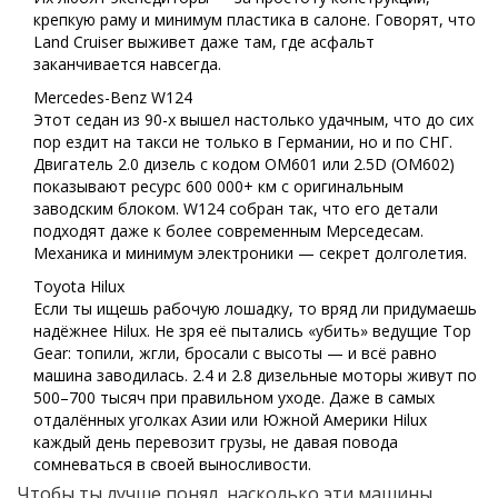
крепкую раму и минимум пластика в салоне. Говорят, что
Land Cruiser выживет даже там, где асфальт
заканчивается навсегда.
Mercedes-Benz W124
Этот седан из 90-х вышел настолько удачным, что до сих
пор ездит на такси не только в Германии, но и по СНГ.
Двигатель 2.0 дизель с кодом OM601 или 2.5D (OM602)
показывают ресурс 600 000+ км с оригинальным
заводским блоком. W124 собран так, что его детали
подходят даже к более современным Мерседесам.
Механика и минимум электроники — секрет долголетия.
Toyota Hilux
Если ты ищешь рабочую лошадку, то вряд ли придумаешь
надёжнее Hilux. Не зря её пытались «убить» ведущие Top
Gear: топили, жгли, бросали с высоты — и всё равно
машина заводилась. 2.4 и 2.8 дизельные моторы живут по
500–700 тысяч при правильном уходе. Даже в самых
отдалённых уголках Азии или Южной Америки Hilux
каждый день перевозит грузы, не давая повода
сомневаться в своей выносливости.
Чтобы ты лучше понял, насколько эти машины