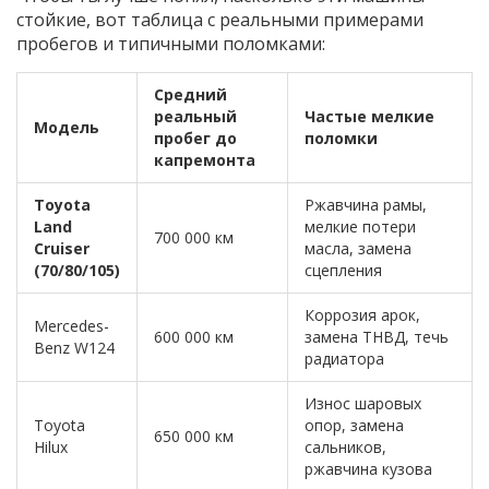
стойкие, вот таблица с реальными примерами
пробегов и типичными поломками:
Средний
реальный
Частые мелкие
Модель
пробег до
поломки
капремонта
Toyota
Ржавчина рамы,
Land
мелкие потери
700 000 км
Cruiser
масла, замена
(70/80/105)
сцепления
Коррозия арок,
Mercedes-
600 000 км
замена ТНВД, течь
Benz W124
радиатора
Износ шаровых
Toyota
опор, замена
650 000 км
Hilux
сальников,
ржавчина кузова