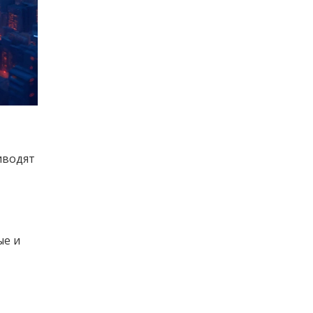
риводят
ые и