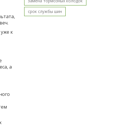
замена тормозных колодок
срок службы шин
льтата,
веч.
 уже к
е
са, а
ного
тем
х