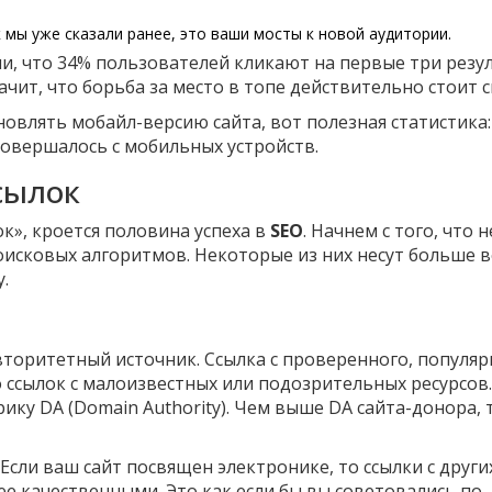
к мы уже сказали ранее, это ваши мосты к новой аудитории.
ли, что 34% пользователей кликают на первые три резу
чит, что борьба за место в топе действительно стоит с
новлять мобайл-версию сайта, вот полезная статистика:
совершалось с мобильных устройств.
сылок
ок», кроется половина успеха в
SEO
. Начнем с того, что н
оисковых алгоритмов. Некоторые из них несут больше ве
.
вторитетный источник. Ссылка с проверенного, популяр
 ссылок с малоизвестных или подозрительных ресурсов.
ку DA (Domain Authority). Чем выше DA сайта-донора, 
сли ваш сайт посвящен электронике, то ссылки с други
ее качественными. Это как если бы вы советовались по