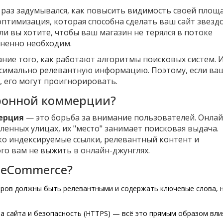
раз задумывался, как повысить видимость своей площа
оптимизация, которая способна сделать ваш сайт звезд
ли вы хотите, чтобы ваш магазин не терялся в потоке
ненно необходим.
ние того, как работают алгоритмы поисковых систем. 
симально релевантную информацию. Поэтому, если ваш
, его могут проигнорировать.
тронной коммерции?
ерция
— это борьба за внимание пользователей. Онлай
енных улицах, их "место" занимает поисковая выдача.
ко индексируемые ссылки, релевантный контент и
о вам не выжить в онлайн-джунглях.
я eCommerce?
аров должны быть релевантными и содержать ключевые слова, 
ура сайта и безопасность (HTTPS) — всё это прямым образом вли