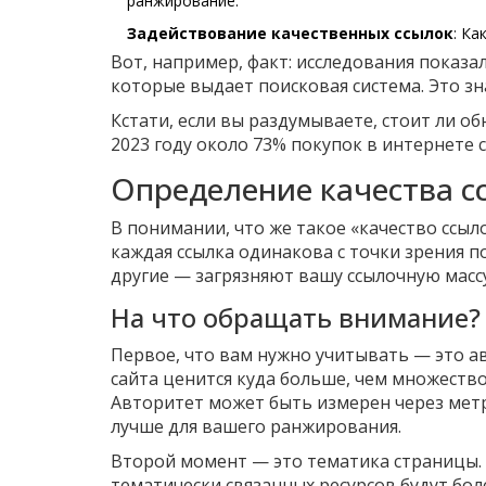
ранжирование.
Задействование качественных ссылок
: Ка
Вот, например, факт: исследования показа
которые выдает поисковая система. Это зна
Кстати, если вы раздумываете, стоит ли об
2023 году около 73% покупок в интернете 
Определение качества с
В понимании, что же такое «качество ссыл
каждая ссылка одинакова с точки зрения п
другие — загрязняют вашу ссылочную массу
На что обращать внимание?
Первое, что вам нужно учитывать — это а
сайта ценится куда больше, чем множество
Авторитет может быть измерен через метри
лучше для вашего ранжирования.
Второй момент — это тематика страницы. Е
тематически связанных ресурсов будут бол