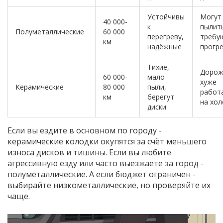
Устойчивы
Могут
40 000-
к
пылит
Полуметаллические
60 000
перегреву,
требу
км
надёжные
прогр
Тихие,
Дорож
60 000-
мало
хуже
Керамические
80 000
пыли,
работ
км
берегут
на хол
диски
Если вы ездите в основном по городу -
керамические колодки окупятся за счёт меньшего
износа дисков и тишины. Если вы любите
агрессивную езду или часто выезжаете за город -
полуметаллические. А если бюджет ограничен -
выбирайте низкометаллические, но проверяйте их
чаще.