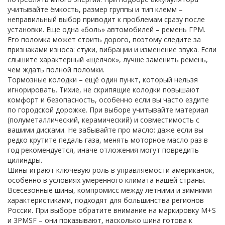
учитывайте ёмкость, размер группы и тип клемм –
неправильный выбор приводит к проблемам сразу после
установки. Еще одна «боль» автомобилей – ремень ГРМ.
Его поломка может стоить дорого, поэтому следите за
признаками износа: стуки, вибрации и изменение звука. Если
слышите характерный «щелчок», лучше заменить ремень,
чем ждать полной поломки.
Тормозные колодки – ещё один пункт, который нельзя
игнорировать. Тихие, не скрипящие колодки повышают
комфорт и безопасность, особенно если вы часто ездите
по городской дорожке. При выборе учитывайте материал
(полуметаллический, керамический) и совместимость с
вашими дисками. Не забывайте про масло: даже если вы
редко крутите педаль газа, менять моторное масло раз в
год рекомендуется, иначе отложения могут повредить
цилиндры.
Шины играют ключевую роль в управляемости американок,
особенно в условиях умеренного климата нашей страны.
Всесезонные шины
,
компромисс между летними и зимними
характеристиками, подходят для большинства регионов
России
. При выборе обратите внимание на маркировку M+S
и 3PMSF – они показывают, насколько шина готова к