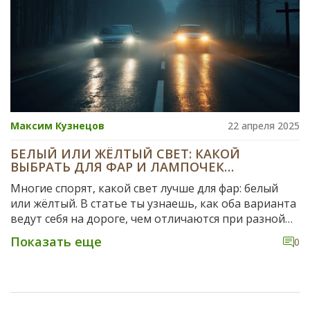
Максим Кузнецов
22 апреля 2025
БЕЛЫЙ ИЛИ ЖЁЛТЫЙ СВЕТ: КАКОЙ
ВЫБРАТЬ ДЛЯ ФАР И ЛАМПОЧЕК
АВТОМОБИЛЯ
Многие спорят, какой свет лучше для фар: белый
или жёлтый. В статье ты узнаешь, как оба варианта
ведут себя на дороге, чем отличаются при разной
погоде, и что важно учитывать при выборе
Показать еще
0
лампочек для своего авто. Дам простые советы,
чтобы осознанно выбрать то, что подойдёт тебе и
твоей машине. Факты, статистика и реальные
примеры — всё на одной странице. Читай, чтоб не