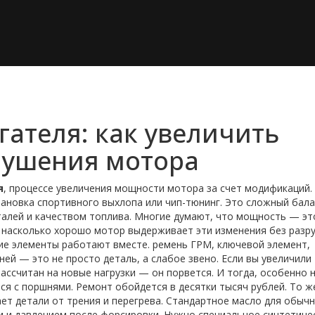
ателя: как увеличить
рушения мотора
я
,
процессе увеличения мощности мотора за счет модификаций
становка спортивного выхлопа или чип-тюнинг. Это сложный бал
алей и качеством топлива. Многие думают, что мощность — эт
, насколько хорошо мотор выдерживает эти изменения без разр
кие элементы работают вместе.
ремень ГРМ
,
ключевой элемент,
ней
— это не просто деталь, а слабое звено. Если вы увеличили
рассчитан на новые нагрузки — он порвется. И тогда, особенно 
я с поршнями. Ремонт обойдется в десятки тысяч рублей. То ж
т детали от трения и перегрева
. Стандартное масло для обыч
 и давлением после форсировки. Нужно специальное синтетиче