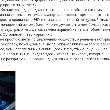
 просто закоксуется.
 больше лошадей под капот. Это про то, чтобы все системы
ивная система, система охлаждения, выхлоп, тормоза — все эт
 просто прошиваете ЭБУ и ставите спортивный воздушный фильт
а ненадежный автомобиль. Многие думают, что чем больше изм
го-двух грамотных шагов: замена поршней на легкие, облегчени
ы. Остальное — это маркетинг.
 не просто советы по увеличению мощности, а реальные истории
 оборотах, почему замена масла каждые 5000 км — это не защит
нее, чем неправильный тюнинг. Здесь нет пустых обещаний. Толь
, в Казани. Вы не найдете здесь "секретных чипов", которые
 не разориться, не сломать двигатель и не остаться без машины