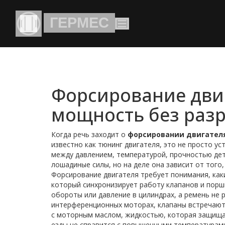
Форсирование двиг
мощность без раз
Когда речь заходит о
форсировании двигател
известно как
тюнинг двигателя
, это не просто у
между давлением, температурой, прочностью дет
лошадиные силы, но на деле она зависит от того
Форсирование двигателя требует понимания, ка
который синхронизирует работу клапанов и порш
обороты или давление в цилиндрах, а ремень не 
интерференционных моторах, клапаны встречаютс
с
моторным маслом
,
жидкостью, которая защищае
езды не справится с повышенными температурами