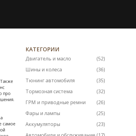
КАТЕГОРИИ
Двигатель и масло
(52)
Шины и колеса
(36)
Тюнинг автомобиля
(35)
. Также
анс
Тормозная система
(32)
о про
ушения.
ГРМ и приводные ремни
(26)
Фары и лампы
(25)
на
е самое
Аккумуляторы
(23)
ной
Автомобили и обслуживание
(17)
ское