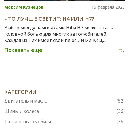
Максим Кузнецов
15 февраля 2025
ЧТО ЛУЧШЕ СВЕТИТ: H4 ИЛИ H7?
Выбор между лампочками H4 и H7 может стать
головной болью для многих автолюбителей.
Каждая из них имеет свои плюсы и минусы,
влияющие на освещенность и безопасность
Показать еще
0
вождения. Грамотный выбор может улучшить
видимость на дороге, что напрямую связано с
безопасностью. Изучая различия, важно учитывать
реальные условия эксплуатации автомобиля. В
статье рассмотрены основные различия и советы
по выбору наиболее подходящей лампочки для
вашего авто.
КАТЕГОРИИ
Двигатель и масло
(52)
Шины и колеса
(36)
Тюнинг автомобиля
(35)