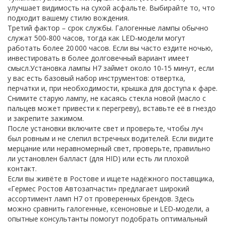
улучшает видимость на сухой асфальте. Выбирайте то, что
подходит вашему стилю вождения.
Третий фактор – срок службы. Галогенные лампы обычно
служат 500‑800 часов, тогда как LED‑модели могут
работать более 20 000 часов. Если вы часто ездите ночью,
инвестировать в более долговечный вариант имеет
смысл.Установка лампы H7 займет около 10‑15 минут, если
у вас есть базовый набор инструментов: отвертка,
перчатки и, при необходимости, крышка для доступа к фаре.
Снимите старую лампу, не касаясь стекла новой (масло с
пальцев может привести к перегреву), вставьте её в гнездо
и закрепите зажимом.
После установки включите свет и проверьте, чтобы луч
был ровным и не слепил встречных водителей. Если видите
мерцание или неравномерный свет, проверьте, правильно
ли установлен балласт (для HID) или есть ли плохой
контакт.
Если вы живёте в Ростове и ищете надёжного поставщика,
«Гермес Ростов Автозапчасти» предлагает широкий
ассортимент ламп H7 от проверенных брендов. Здесь
можно сравнить галогенные, ксеноновые и LED‑модели, а
опытные консультанты помогут подобрать оптимальный