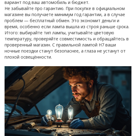
вариант под ваш автомобиль и бюджет.
Не забывайте про гарантию. При покупке в официальном
магазине вы получаете минимум год гарантии, а в случае
проблем — бесплатный обмен. Это экономит деньги и
время, особенно если лампа вышла из строя раньше срока.
Итого: выбирайте тип лампы, учитывайте цветовую
температуру, проверяйте совместимость и обращайтесь в
проверенный магазин. С правильной лампой H7 ваши
ночные поездки станут безопаснее, а глаза не устанут от
плохой освещённости.