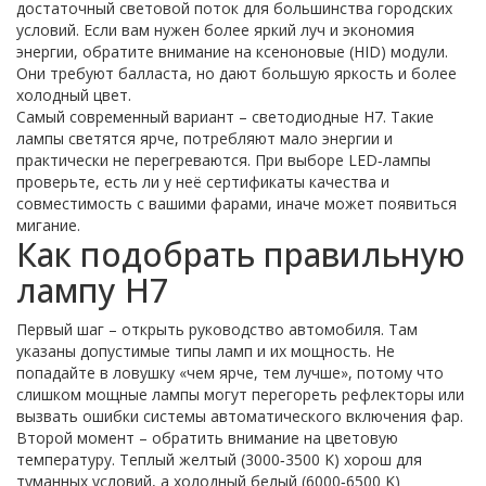
достаточный световой поток для большинства городских
условий. Если вам нужен более яркий луч и экономия
энергии, обратите внимание на ксеноновые (HID) модули.
Они требуют балласта, но дают большую яркость и более
холодный цвет.
Самый современный вариант – светодиодные H7. Такие
лампы светятся ярче, потребляют мало энергии и
практически не перегреваются. При выборе LED‑лампы
проверьте, есть ли у неё сертификаты качества и
совместимость с вашими фарами, иначе может появиться
мигание.
Как подобрать правильную
лампу H7
Первый шаг – открыть руководство автомобиля. Там
указаны допустимые типы ламп и их мощность. Не
попадайте в ловушку «чем ярче, тем лучше», потому что
слишком мощные лампы могут перегореть рефлекторы или
вызвать ошибки системы автоматического включения фар.
Второй момент – обратить внимание на цветовую
температуру. Теплый желтый (3000‑3500 K) хорош для
туманных условий, а холодный белый (6000‑6500 K)