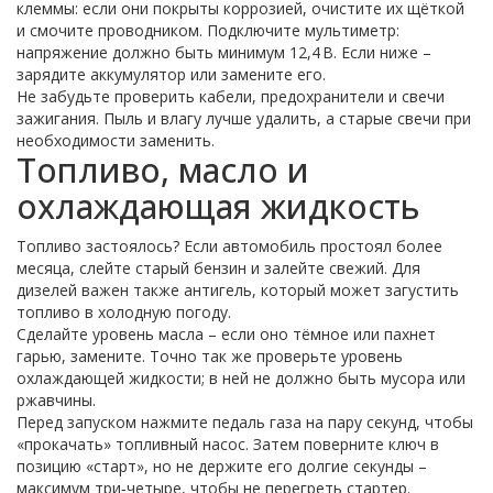
клеммы: если они покрыты коррозией, очистите их щёткой
и смочите проводником. Подключите мультиметр:
напряжение должно быть минимум 12,4 В. Если ниже –
зарядите аккумулятор или замените его.
Не забудьте проверить кабели, предохранители и свечи
зажигания. Пыль и влагу лучше удалить, а старые свечи при
необходимости заменить.
Топливо, масло и
охлаждающая жидкость
Топливо застоялось? Если автомобиль простоял более
месяца, слейте старый бензин и залейте свежий. Для
дизелей важен также антигель, который может загустить
топливо в холодную погоду.
Сделайте уровень масла – если оно тёмное или пахнет
гарью, замените. Точно так же проверьте уровень
охлаждающей жидкости; в ней не должно быть мусора или
ржавчины.
Перед запуском нажмите педаль газа на пару секунд, чтобы
«прокачать» топливный насос. Затем поверните ключ в
позицию «старт», но не держите его долгие секунды –
максимум три‑четыре, чтобы не перегреть стартер.