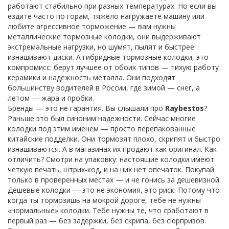
работают стабильно при разных температурах. Но если вы
ездите часто по горам, тяжело нагружаете машину или
любите агрессивное торможение — вам нужны
металлические тормозные колодки
,
они выдерживают
экстремальные нагрузки, но шумят, пылят и быстрее
изнашивают диски
. А
гибридные тормозные колодки
,
это
компромисс: берут лучшее от обоих типов — тихую работу
керамики и надежность металла
. Они подходят
большинству водителей в России, где зимой — снег, а
летом — жара и пробки.
Бренды — это не гарантия. Вы слышали про
Raybestos
?
Раньше это был синоним надежности. Сейчас многие
колодки под этим именем — просто перепакованные
китайские подделки. Они тормозят плохо, скрипят и быстро
изнашиваются. А в магазинах их продают как оригинал. Как
отличить? Смотри на упаковку: настоящие колодки имеют
четкую печать, штрих-код, и на них нет опечаток. Покупай
только в проверенных местах — и не гонись за дешевизной.
Дешевые колодки — это не экономия, это риск. Потому что
когда ты тормозишь на мокрой дороге, тебе не нужны
«нормальные» колодки. Тебе нужны те, что сработают в
первый раз — без задержки, без скрипа, без сюрпризов.