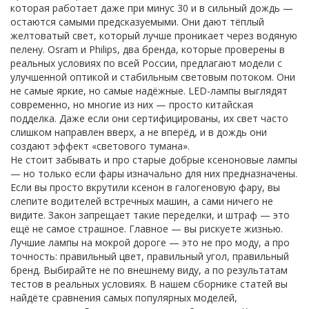
которая работает даже при минус 30 и в сильный дождь
—
остаются самыми предсказуемыми. Они дают тёплый
желтоватый свет, который лучше проникает через водяную
пелену.
Osram
и
Philips
,
два бренда, которые проверены в
реальных условиях по всей России
, предлагают модели с
улучшенной оптикой и стабильным световым потоком. Они
не самые яркие, но самые надёжные. LED-лампы выглядят
современно, но многие из них — просто китайская
подделка. Даже если они сертифицированы, их свет часто
слишком направлен вверх, а не вперёд, и в дождь они
создают эффект «светового тумана».
Не стоит забывать и про старые добрые ксеноновые лампы
— но только если фары изначально для них предназначены.
Если вы просто вкрутили ксенон в галогеновую фару, вы
слепите водителей встречных машин, а сами ничего не
видите. Закон запрещает такие переделки, и штраф — это
ещё не самое страшное. Главное — вы рискуете жизнью.
Лучшие лампы на мокрой дороге — это не про моду, а про
точность: правильный цвет, правильный угол, правильный
бренд. Выбирайте не по внешнему виду, а по результатам
тестов в реальных условиях. В нашем сборнике статей вы
найдёте сравнения самых популярных моделей,