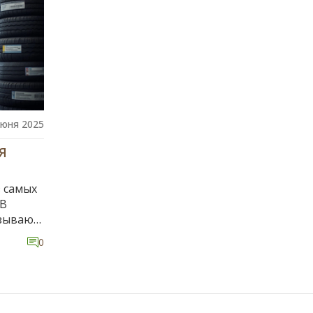
июня 2025
Я
з самых
 В
азывают
к
0
кажем о
езных
е,
е