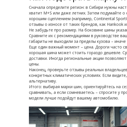
Сначала определите регион: в Сибири нужны нас
хватит M+S или даже летних. Затем подумайте о 
хорошим сцеплением (например, Continental Sport
отзывы о износе от таких брендов, как Hankook ил
Не забудьте про размер. На боковине шины указа
Сравните их с рекомендациями в руководстве ва
габариты не выходили за пределы кузова – инач
Еще один важный момент – цена. Дороги часто с
хорошая шина может стоить гораздо дешевле. Ср
доставки. Иногда региональные акции позволяют
цены.
Наконец, проверьте отзывы реальных владельцев
конкретных климатических условиях. Если видите
альтернативу.
Итого: выбирая марки шин, ориентируйтесь на се
сравнивать, а если сомневаетесь – спросите у п
модели лучше подойдут вашему автомобилю.