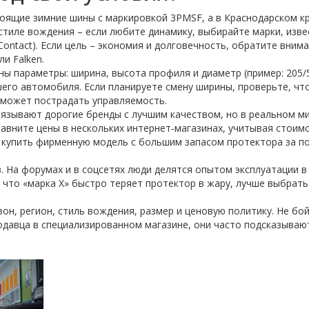
тоящие зимние шины с маркировкой 3PMSF, а в Краснодарском к
стиле вождения – если любите динамику, выбирайте марки, изв
Contact). Если цель – экономия и долговечность, обратите вним
и Falken.
ны параметры: ширина, высота профиля и диаметр (пример: 205/5
шего автомобиля. Если планируете смену ширины, проверьте, чт
е может пострадать управляемость.
вязывают дорогие бренды с лучшим качеством, но в реальном м
авните цены в нескольких интернет‑магазинах, учитывая стоим
 купить фирменную модель с большим запасом протектора за п
. На форумах и в соцсетях люди делятся опытом эксплуатации в
, что «марка X» быстро теряет протектор в жару, лучше выбрать
зон, регион, стиль вождения, размер и ценовую политику. Не бо
родавца в специализированном магазине, они часто подсказывают