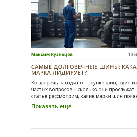
Максим Кузнецов
10 
САМЫЕ ДОЛГОВЕЧНЫЕ ШИНЫ: КАКА
МАРКА ЛИДИРУЕТ?
Когда речь заходит о покупке шин, один и
частых вопросов – сколько они прослужат.
статье рассмотрим, какие марки шин пок
лучший результат по износостойкости и ка
Показать еще
понять, что влияет на их срок службы. Расс
реальных тестах, интересных фактах и пол
советах для продления ресурса шин. Узнайт
стоит ли переплачивать за бренд или есть
достойные бюджетные варианты. Получит