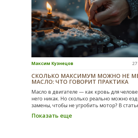
Максим Кузнецов
27
СКОЛЬКО МАКСИМУМ МОЖНО НЕ М
МАСЛО: ЧТО ГОВОРИТ ПРАКТИКА
Масло в двигателе — как кровь для человек
него никак. Но сколько реально можно езд
замены, чтобы не угробить мотор? В стать
разбираемся, как долго масло выдержит д
Показать еще
полной потери свойств, к чему приводит 
и есть ли секреты, чтобы не угодить в серв
раньше времени. Примеры, реальные случ