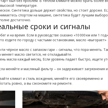
старт был без проблем. В тёплом климате можно брать более в
 высокой температуре.
еское. Синтетика дольше держит свойства, но стоит дороже. Ес
нимаетесь спортом на машине, синтетика будет лучшим выборо
полне достаточно.
еальные сроки и сигналы
г и на время. Если в руководстве сказано «10 000 км или 1 год»
сто ездите по городу с частыми остановками, масло «выгорает»
чти чёрное масло с запахом гари – сигналы, что пора менять. Т
а меняет масло светится, не откладывайте.
ень масла каждый месяц. Если уровень падает быстро, ищите ут
сла меняйте и масляный фильтр – он задерживает загрязнения и
вайте климат и стиль вождения, меняйте его своевременно и
ботать ровно, а вы сэкономите на ремонте.