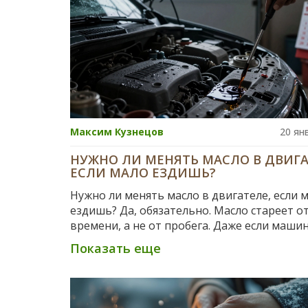
Максим Кузнецов
20 ян
НУЖНО ЛИ МЕНЯТЬ МАСЛО В ДВИГА
ЕСЛИ МАЛО ЕЗДИШЬ?
Нужно ли менять масло в двигателе, если 
ездишь? Да, обязательно. Масло стареет о
времени, а не от пробега. Даже если маши
в гараже - влага, кислород и химические р
Показать еще
разрушают его защитные свойства. Меняйт
год - иначе рискуете дорогостоящим ремо