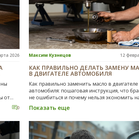
арта 2026
Максим Кузнецов
12 февра
А
КАК ПРАВИЛЬНО ДЕЛАТЬ ЗАМЕНУ М
В ДВИГАТЕЛЕ АВТОМОБИЛЯ
ены
Как правильно заменить масло в двигателе
автомобиля: пошаговая инструкция, что бра
ы от
не ошибиться и почему нельзя экономить н
фильтре. Советы для новичков и опытных
Показать еще
0
автовладельцев.