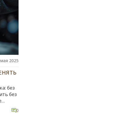
 мая 2025
ЕНЯТЬ
а: без
ить без
е
о
0
отсрочка
ис
аи и