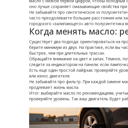
масло с низкой первой цифрой, чтобы холодный 
оно лучше сохраняет смазывающие свойства при
Не забывайте про синтетическое vs полусинтетич
часто преодолеваете большие расстояния или за
городского «залипающего» авто полусинтетика в
Когда менять масло: р
Существует два подхода: ориентироваться на пробе
берите минимум из двух. На практике, если вы ча
быстрее, чем при длительных трассах.
Обращайте внимание на цвет и запах. Тёмное, по
следите за индикатором на панели: если лампочк
Есть ещё один простой лайфхак: проверяйте уров
или износ двигателя.
Не забывайте про фильтр. При каждой замене ма
продлевает жизнь масла.
Итог: выбирайте масло по рекомендациям, учиты
проверяйте уровень. Так ваш двигатель будет ра