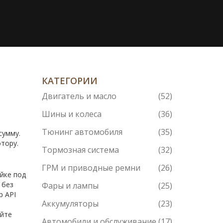
КАТЕГОРИИ
Двигатель и масло
(52)
Шины и колеса
(36)
Тюнинг автомобиля
(35)
сумму.
тору.
Тормозная система
(32)
ГРМ и приводные ремни
(26)
йке под
 без
Фары и лампы
(25)
р API
Аккумуляторы
(23)
айте
Автомобили и обслуживание
(17)