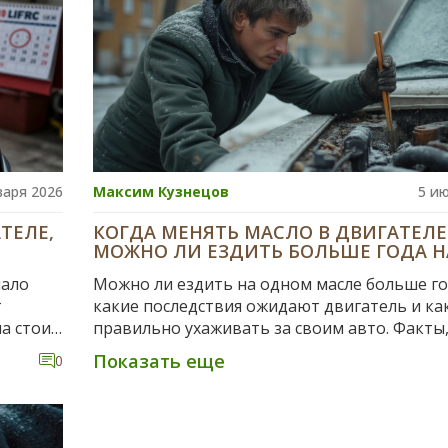
варя 2026
Максим Кузнецов
5 и
ТЕЛЕ,
КОГДА МЕНЯТЬ МАСЛО В ДВИГАТЕЛЕ
МОЖНО ЛИ ЕЗДИТЬ БОЛЬШЕ ГОДА Н
ОДНОМ МАСЛЕ
мало
Можно ли ездить на одном масле больше го
т
какие последствия ожидают двигатель и ка
на стоит
правильно ухаживать за своим авто. Факты
еакции
советы, реальные примеры.
Показать еще
0
е раз в
нтом.