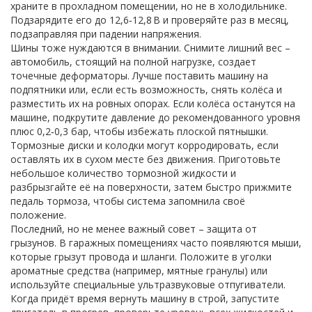
храните в прохладном помещении, но не в холодильнике.
Подзарядите его до 12,6‑12,8 В и проверяйте раз в месяц,
подзаправляя при падении напряжения.
Шины тоже нуждаются в внимании. Снимите лишний вес –
автомобиль, стоящий на полной нагрузке, создает
точечные деформаторы. Лучше поставить машину на
подпятники или, если есть возможность, снять колёса и
разместить их на ровных опорах. Если колёса останутся на
машине, подкрутите давление до рекомендованного уровня
плюс 0,2‑0,3 бар, чтобы избежать плоской пятнышки.
Тормозные диски и колодки могут корродировать, если
оставлять их в сухом месте без движения. Приготовьте
небольшое количество тормозной жидкости и
разбрызгайте её на поверхности, затем быстро прижмите
педаль тормоза, чтобы система запомнила своё
положение.
Последний, но не менее важный совет – защита от
грызунов. В гаражных помещениях часто появляются мыши,
которые грызут провода и шланги. Положите в уголки
ароматные средства (например, мятные гранулы) или
используйте специальные ультразвуковые отпугиватели.
Когда придёт время вернуть машину в строй, запустите