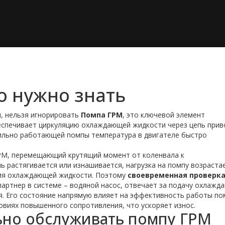
то нужно знать
я, нельзя игнорировать
Помпа ГРМ
,
это ключевой элемент
еспечивает циркуляцию охлаждающей жидкости через цепь прив
вильно работающей помпы температура в двигателе быстро
РМ
,
перемещающий крутящий момент от коленвала к
нь растягивается или изнашивается, нагрузка на помпу возраста
ния охлаждающей жидкости. Поэтому
своевременная проверк
партнер в системе –
водяной насос
,
отвечает за подачу охлажд
я
. Его состояние напрямую влияет на эффективность работы по
ловиях повышенного сопротивления, что ускоряет износ.
ьно обслуживать помпу ГРМ