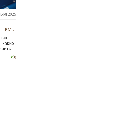
ября 2025
 ГРМ
 как
, какие
лнить
0