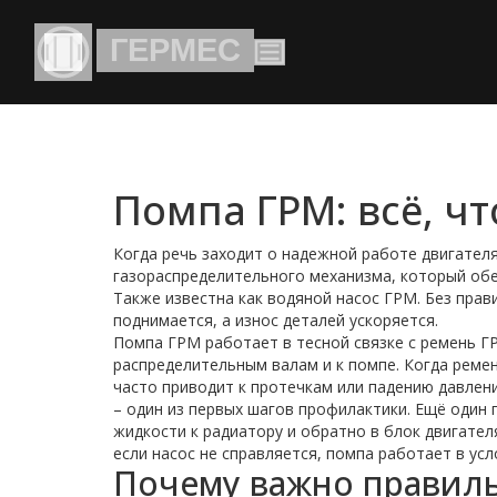
Помпа ГРМ: всё, ч
Когда речь заходит о надежной работе двигател
газораспределительного механизма, который об
Также известна как
водяной насос ГРМ
. Без пра
поднимается, а износ деталей ускоряется.
Помпа ГРМ работает в тесной связке с
ремень Г
распределительным валам и к помпе
. Когда реме
часто приводит к протечкам или падению давле
– один из первых шагов профилактики. Ещё один 
жидкости к радиатору и обратно в блок двигател
если насос не справляется, помпа работает в ус
Почему важно правил