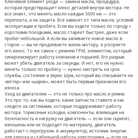
Ключевой элемент ухода —
замена масла
,
процедура,
которая предотвращает износ деталей внутри мотора
. Не
все знают, что менять масло каждые 5000 км — это
переплата, а не защита. Всё зависит от типа масла, условий
эксплуатации и пробега. Если вы ездите только по городу с
короткими поездками, масло стареет быстрее, даже если
пробег небольшой. А если вы заливаете новое масло в
старое — вы не продлеваете жизнь мотору, а ускоряете
его износ. То же самое с
ремнем ГРМ
,
элементом, который
синхронизирует работу клапанов и поршней
. Его разрыв
может убить двигатель за секунды. И нет, его не нужно
менять только по пробегу — нужно смотреть на срок
службы, состояние и звуки. Шум, который вы списываете на
«ветер» или «шарик», может быть первым признаком его
износа.
Уход за двигателем — это не только про масло и ремни.
Это про то, как вы ездите, какие запчасти ставите и как
следите за системами, которые поддерживают работу
мотора.
тормозные колодки
,
компоненты, влияющие на
безопасность и нагрузку на двигатель
— если они скрипят,
изношены или не подходят по материалу, двигатель
работает с перегрузом. А
аккумулятор
,
источник энергии
для запуска и стабильной работы электроники
— если он