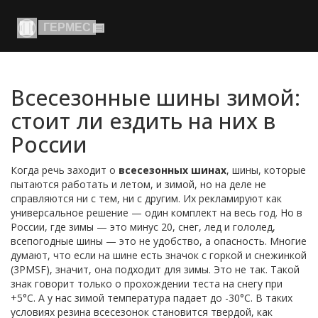
Всесезонные шины зимой:
стоит ли ездить на них в
России
Когда речь заходит о
всесезонных шинах
,
шины, которые
пытаются работать и летом, и зимой, но на деле не
справляются ни с тем, ни с другим
. Их рекламируют как
универсальное решение — один комплект на весь год. Но в
России, где зимы — это минус 20, снег, лед и гололед,
всепогодные шины
— это не удобство, а опасность.
Многие
думают, что если на шине есть значок с горкой и снежинкой
(3PMSF), значит, она подходит для зимы. Это не так. Такой
знак говорит только о прохождении теста на снегу при
+5°C. А у нас зимой температура падает до -30°C. В таких
условиях резина всесезонок становится твердой, как