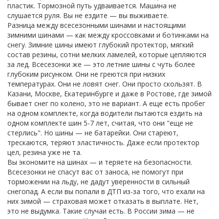
пластик. Тормозной путь удваивается. Машина не
слушается руля. Вы не ездите — вы выживаете.
Разница между
всесезонными шинами
и
настоящими
зимними шинами
— как между кроссовками и ботинками на
снегу. Зимние шины имеют глубокий протектор, мягкий
состав резины, сотни мелких ламелей, которые цепляются
за лед. Всесезонки же — это летние шины с чуть более
глубоким рисунком. Они не греются при низких
температурах. Они не ловят снег. Они просто скользят. В
Казани, Москве, Екатеринбурге и даже в Ростове, где зимой
бывает снег по колено, это не вариант. А еще есть
пробег
на одном комплекте
,
когда водители пытаются ездить на
одном комплекте шин 5-7 лет, считая, что они "еще не
стерлись"
. Но шины — не батарейки. Они стареют,
трескаются, теряют эластичность. Даже если протектор
цел, резина уже не та.
Вы экономите на шинах — и теряете на безопасности.
Всесезонки не спасут вас от заноса, не помогут при
торможении на льду, не дадут уверенности в сильный
снегопад. А если вы попали в ДТП из-за того, что ехали на
них зимой — страховая может отказать в выплате. Нет,
это не выдумка. Такие случаи есть. В России зима — не