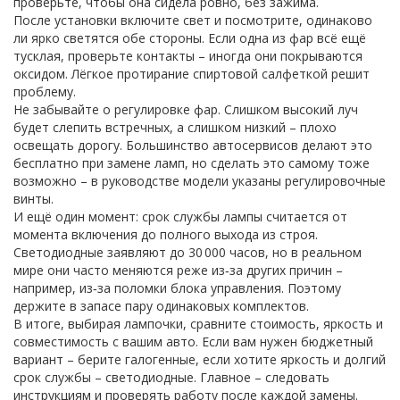
проверьте, чтобы она сидела ровно, без зажима.
После установки включите свет и посмотрите, одинаково
ли ярко светятся обе стороны. Если одна из фар всё ещё
тусклая, проверьте контакты – иногда они покрываются
оксидом. Лёгкое протирание спиртовой салфеткой решит
проблему.
Не забывайте о регулировке фар. Слишком высокий луч
будет слепить встречных, а слишком низкий – плохо
освещать дорогу. Большинство автосервисов делают это
бесплатно при замене ламп, но сделать это самому тоже
возможно – в руководстве модели указаны регулировочные
винты.
И ещё один момент: срок службы лампы считается от
момента включения до полного выхода из строя.
Светодиодные заявляют до 30 000 часов, но в реальном
мире они часто меняются реже из‑за других причин –
например, из‑за поломки блока управления. Поэтому
держите в запасе пару одинаковых комплектов.
В итоге, выбирая лампочки, сравните стоимость, яркость и
совместимость с вашим авто. Если вам нужен бюджетный
вариант – берите галогенные, если хотите яркость и долгий
срок службы – светодиодные. Главное – следовать
инструкциям и проверять работу после каждой замены.