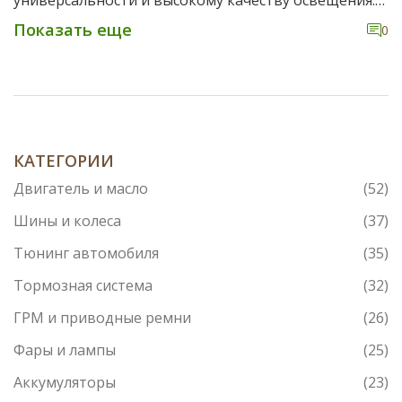
универсальности и высокому качеству освещения.
Владельцы автомобилей могут столкнуться с
Показать еще
0
вопросом, какие модели машин используют эти
лампы и как выбрать среди множества
производителей. В данной статье мы подробно
рассмотрим применение ламп H7, их основные
характеристики и дадим советы по выбору, чтобы
обеспечить безопасность и комфорт вождения.
Читайте далее, чтобы узнать, как сделать
КАТЕГОРИИ
правильный выбор и какие нюансы учесть при
Двигатель и масло
(52)
замене ламп H7.
Шины и колеса
(37)
Тюнинг автомобиля
(35)
Тормозная система
(32)
ГРМ и приводные ремни
(26)
Фары и лампы
(25)
Аккумуляторы
(23)