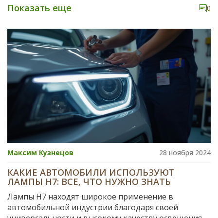
галогенных ламп, они предлагают более яркое и
Показать еще
0
направленное освещение с меньшим
потреблением энергии. Этот переход может
продлить срок службы фар и улучшить видимость в
темное время суток. Важным фактором является и
простота замены галогенной лампы на
светодиодную в большинстве автомобилей без
необходимости в сложных модификациях.
Максим Кузнецов
28 ноября 2024
КАКИЕ АВТОМОБИЛИ ИСПОЛЬЗУЮТ
ЛАМПЫ H7: ВСЕ, ЧТО НУЖНО ЗНАТЬ
Лампы H7 находят широкое применение в
автомобильной индустрии благодаря своей