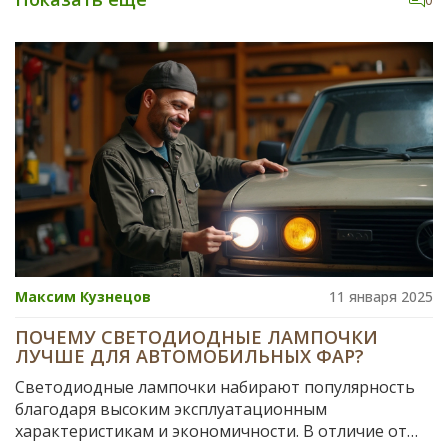
плюсы и минусы, расскажем, чем отличаются LED-
фары от штатных галогенок, и поделимся
полезными советами по выбору и установке.
Обсудим важные нюансы по подключению,
регулировке и легализации таких фар. Такой
апгрейд — не только про яркий свет, но и про
безопасность.
Максим Кузнецов
11 января 2025
ПОЧЕМУ СВЕТОДИОДНЫЕ ЛАМПОЧКИ
ЛУЧШЕ ДЛЯ АВТОМОБИЛЬНЫХ ФАР?
Светодиодные лампочки набирают популярность
благодаря высоким эксплуатационным
характеристикам и экономичности. В отличие от