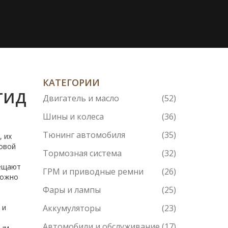
КАТЕГОРИИ
гид
Двигатель и масло
(52)
Шины и колеса
(36)
Тюнинг автомобиля
(35)
, их
товой
Тормозная система
(32)
бещают
ГРМ и приводные ремни
(26)
можно
Фары и лампы
(25)
 и
Аккумуляторы
(23)
Автомобили и обслуживание
(17)
ным