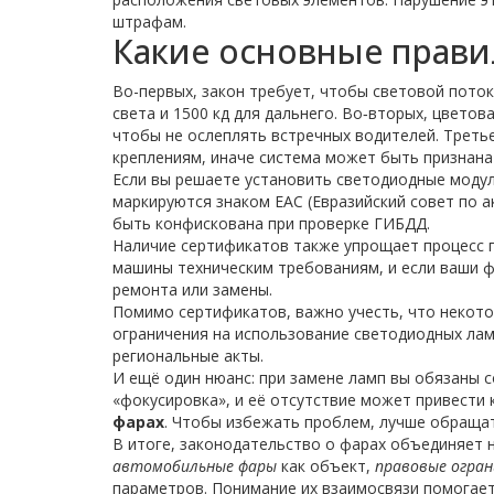
штрафам.
Какие основные прави
Во-первых, закон требует, чтобы световой пото
света и 1500 кд для дальнего. Во‑вторых, цветов
чтобы не ослеплять встречных водителей. Треть
креплениям, иначе система может быть признана
Если вы решаете установить светодиодные модул
маркируются знаком ЕАС (Евразийский совет по а
быть конфискована при проверке ГИБДД.
Наличие сертификатов также упрощает процесс 
машины техническим требованиям, и если ваши 
ремонта или замены.
Помимо сертификатов, важно учесть, что некото
ограничения на использование светодиодных ламп
региональные акты.
И ещё один нюанс: при замене ламп вы обязаны 
«фокусировка», и её отсутствие может привести 
фарах
. Чтобы избежать проблем, лучше обращат
В итоге, законодательство о фарах объединяет 
автомобильные фары
как объект,
правовые огран
параметров. Понимание их взаимосвязи помогае