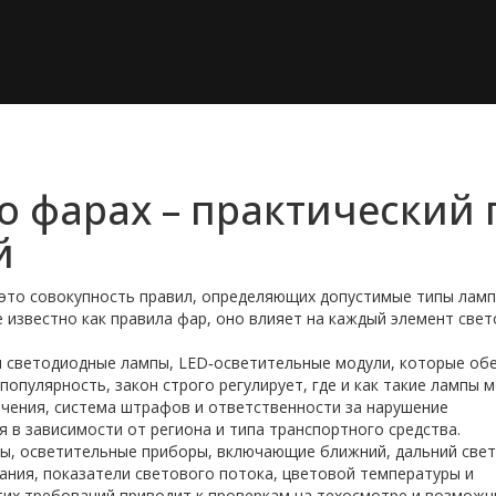
о фарах – практический 
й
это совокупность правил, определяющих допустимые типы ламп
е известно как
правила фар
, оно влияет на каждый элемент све
я
светодиодные лампы
,
LED‑осветительные модули, которые о
 популярность, закон строго регулирует, где и как такие лампы 
ичения
,
система штрафов и ответственности за нарушение
я в зависимости от региона и типа транспортного средства.
ры
,
осветительные приборы, включающие ближний, дальний свет
ания
,
показатели светового потока, цветовой температуры и
этих требований приводит к проверкам на техосмотре и возмож