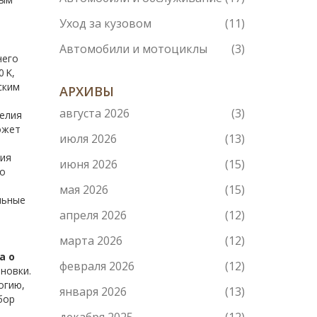
Уход за кузовом
(11)
Автомобили и мотоциклы
(3)
него
 K,
ским
АРХИВЫ
августа 2026
(3)
делия
ожет
июля 2026
(13)
вия
июня 2026
(15)
го
мая 2026
(15)
льные
апреля 2026
(12)
марта 2026
(12)
а о
февраля 2026
(12)
новки.
огию,
января 2026
(13)
бор