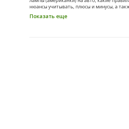
лампы (американки) на авто, какие правил
нюансы учитывать, плюсы и минусы, а так
пошаговую инструкцию по установке.
Показать еще