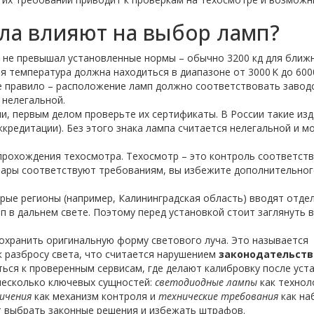
ла влияют на выбор ламп?
к не превышал установленные нормы – обычно 3200 кд для ближ
ая температура должна находиться в диапазоне от 3000 K до 6000
е правило – расположение ламп должно соответствовать завод
 нелегальной.
и, первым делом проверьте их сертификаты. В России такие из
ккредитации). Без этого знака лампа считается нелегальной и м
прохождения техосмотра. Техосмотр – это контроль соответст
фары соответствуют требованиям, вы избежите дополнительно
рые регионы (например, Калининградская область) вводят отде
 в дальнем свете. Поэтому перед установкой стоит заглянуть в
сохранить оригинальную форму светового луча. Это называется
к разбросу света, что считается нарушением
законодательств
ься к проверенным сервисам, где делают калибровку после уста
несколько ключевых сущностей:
светодиодные лампы
как технол
ичения
как механизм контроля и
технические требования
как на
т выбрать законные решения и избежать штрафов.