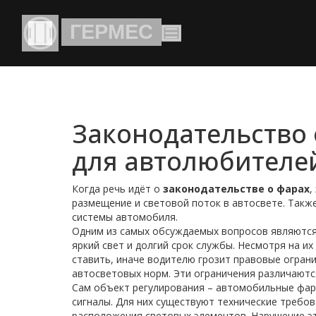
Законодательство 
для автолюбителе
Когда речь идёт о
законодательстве о фарах
,
размещение и световой поток в автосвете
. Такж
системы автомобиля.
Одним из самых обсуждаемых вопросов являютс
яркий свет и долгий срок службы
. Несмотря на их
ставить, иначе водителю грозит
правовые огран
автосветовых норм
. Эти ограничения различаютс
Сам объект регулирования –
автомобильные фа
сигналы
. Для них существуют
технические требов
расположения световых элементов
. Нарушение 