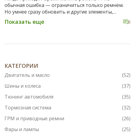
обычная ошибка — ограничиться только ремнём.
Но умнее сразу обновить и другие элементы,
которые напрямую зависят от его работы. Такой
Показать еще
0
подход предотвращает неожиданные поломки и
сэкономит на ремонте в будущем. Разберёмся,
какие именно детали стоит менять одновременно
и почему это действительно важно. Как не попасть
на двойную работу и избежать лишних трат?
КАТЕГОРИИ
Двигатель и масло
(52)
Шины и колеса
(37)
Тюнинг автомобиля
(35)
Тормозная система
(32)
ГРМ и приводные ремни
(26)
Фары и лампы
(25)