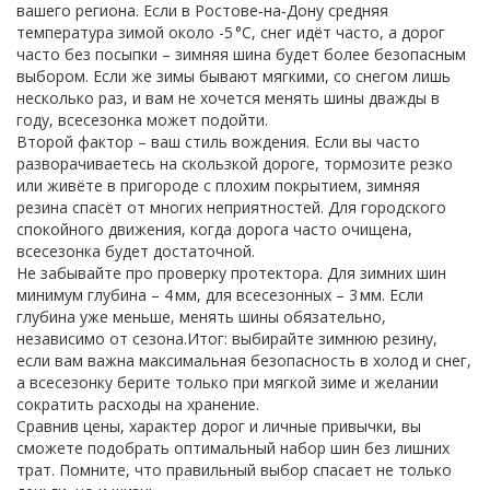
вашего региона. Если в Ростове‑на‑Дону средняя
температура зимой около -5 °C, снег идёт часто, а дорог
часто без посыпки – зимняя шина будет более безопасным
выбором. Если же зимы бывают мягкими, со снегом лишь
несколько раз, и вам не хочется менять шины дважды в
году, всесезонка может подойти.
Второй фактор – ваш стиль вождения. Если вы часто
разворачиваетесь на скользкой дороге, тормозите резко
или живёте в пригороде с плохим покрытием, зимняя
резина спасёт от многих неприятностей. Для городского
спокойного движения, когда дорога часто очищена,
всесезонка будет достаточной.
Не забывайте про проверку протектора. Для зимних шин
минимум глубина – 4 мм, для всесезонных – 3 мм. Если
глубина уже меньше, менять шины обязательно,
независимо от сезона.Итог: выбирайте зимнюю резину,
если вам важна максимальная безопасность в холод и снег,
а всесезонку берите только при мягкой зиме и желании
сократить расходы на хранение.
Сравнив цены, характер дорог и личные привычки, вы
сможете подобрать оптимальный набор шин без лишних
трат. Помните, что правильный выбор спасает не только