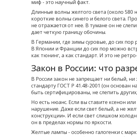
миф - это научный факт.
Длинные волны желтого света (около 580 н
короткие волны синего и белого света. Пр
не отражается от нее. В тумане он не слепи
дает четкую границу обочины.
В Германии, где зимы суровые, до сих пор
В Японии и Франции до сих пор можно вс
как тюнинг, а как стандарт. И это не ретр
Закон в России: что раз
В России закон не запрещает ни белый, ни
стандарту ГОСТ Р 41.48-2001 (он основан н
быть сертифицированы, не слепить других,
Но есть нюанс. Если вы ставите ксенон или
нарушение. Даже если свет белый, а не же
конструкции». И если свет слишком холодн
он в пределах нормы по яркости.
Желтые лампы - особенно галогенки с марк