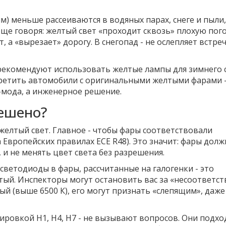
м) меньше рассеиваются в водяных парах, снеге и пыли,
още говоря: желтый свет «проходит сквозь» плохую пого
т, а «вырезает» дорогу. В снегопад - не ослепляет встреч
 рекомендуют использовать желтые лампы для зимнего 
третить автомобили с оригинальными желтыми фарами -
о-мода, а инженерное решение.
решено?
 желтый свет. Главное - чтобы фары соответствовали
а Европейских правилах ECE R48). Это значит: фары дол
 и не менять цвет света без разрешения.
 светодиоды в фары, рассчитанные на галогенки - это
лтый. Инспекторы могут остановить вас за «несоответст
ый (выше 6500 К), его могут признать «слепящим», даже
ировкой H1, H4, H7 - не вызывают вопросов. Они подхо