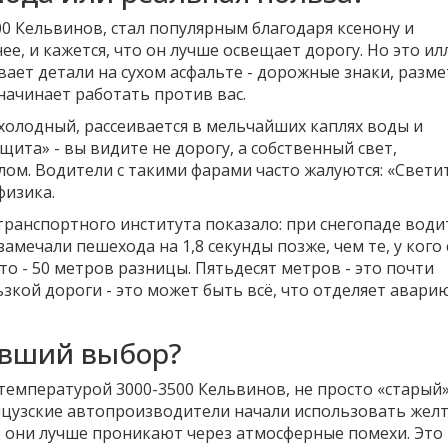
00 Кельвинов, стал популярным благодаря ксенону и
е, и кажется, что он лучше освещает дорогу. Но это ил
ает детали на сухом асфальте - дорожные знаки, разме
 начинает работать против вас.
холодный, рассеивается в мельчайших каплях воды и
щита» - вы видите не дорогу, а собственный свет,
м. Водители с такими фарами часто жалуются: «Светит
физика.
транспортного института показало: при снегопаде води
мечали пешехода на 1,8 секунды позже, чем те, у кого 
это - 50 метров разницы. Пятьдесят метров - это почти
ьзкой дороги - это может быть всё, что отделяет авари
ревший выбор?
 температурой 3000-3500 Кельвинов, не просто «старый».
нцузские автопроизводители начали использовать жел
о они лучше проникают через атмосферные помехи. Это