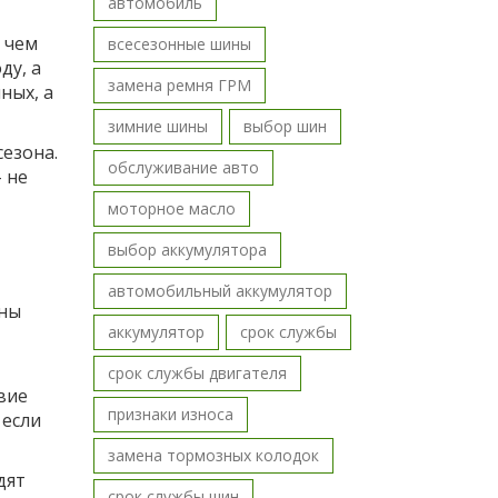
автомобиль
 чем
всесезонные шины
ду, а
замена ремня ГРМ
ных, а
зимние шины
выбор шин
сезона.
обслуживание авто
 не
моторное масло
выбор аккумулятора
автомобильный аккумулятор
жны
аккумулятор
срок службы
срок службы двигателя
вие
признаки износа
 если
замена тормозных колодок
дят
срок службы шин