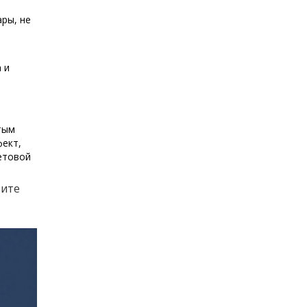
ары, не
 и
тым
фект,
етовой
тите