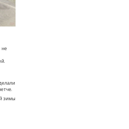
 не
,
ей.
делали
четче.
ой зимы