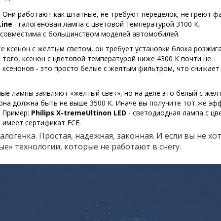
 Они работают как штатные, не требуют переделок, не греют ф
Line
-
галогеновая лампа с цветовой температурой 3100 К,
, совместима с большинством моделей автомобилей
.
те ксенон с желтым светом, он требует установки блока розжига
е того, ксенон с цветовой температурой ниже 4300 К почти не
 ксенонов - это просто белые с желтым фильтром, что снижает
ые лампы заявляют «желтый свет», но на деле это белый с жел
она должна быть не выше 3500 К. Иначе вы получите тот же эф
. Пример:
Philips X-tremeUltinon LED
-
светодиодная лампа с цв
, имеет сертификат ECE
.
алогенка. Простая, надежная, законная. И если вы не хо
ые» технологии, которые не работают в снегу.