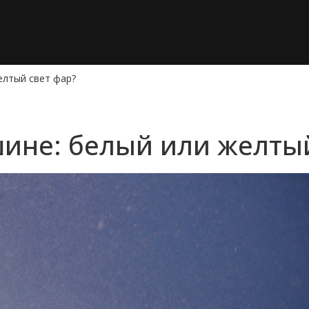
елтый свет фар?
ине: белый или желтый