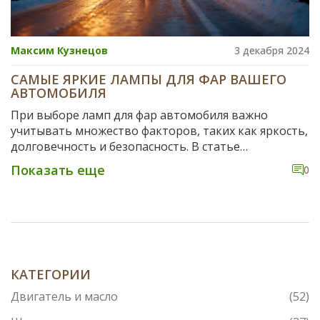
Максим Кузнецов
3 декабря 2024
САМЫЕ ЯРКИЕ ЛАМПЫ ДЛЯ ФАР ВАШЕГО
АВТОМОБИЛЯ
При выборе ламп для фар автомобиля важно
учитывать множество факторов, таких как яркость,
долговечность и безопасность. В статье
рассмотрены различные виды ламп, включая
Показать еще
0
галогенные, ксеноновые и LED-лампы. Даны советы
по выбору самых ярких и эффективных решений для
обеспечения безопасности на дороге. Рассмотрены
плюсы и минусы каждой технологии. Статья
поможет водителям сделать информированный
выбор и улучшить светоотдачу их автомобилей.
КАТЕГОРИИ
Двигатель и масло
(52)