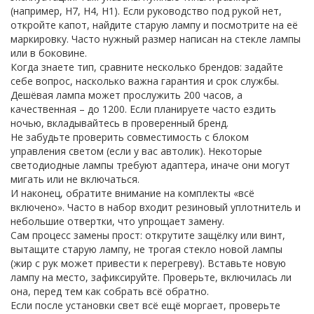
(например, H7, H4, H1). Если руководство под рукой нет,
откройте капот, найдите старую лампу и посмотрите на её
маркировку. Часто нужный размер написан на стекле лампы
или в боковине.
Когда знаете тип, сравните несколько брендов: задайте
себе вопрос, насколько важна гарантия и срок службы.
Дешёвая лампа может прослужить 200 часов, а
качественная – до 1200. Если планируете часто ездить
ночью, вкладывайтесь в проверенный бренд.
Не забудьте проверить совместимость с блоком
управления светом (если у вас автолик). Некоторые
светодиодные лампы требуют адаптера, иначе они могут
мигать или не включаться.
И наконец, обратите внимание на комплекты «всё
включено». Часто в набор входит резиновый уплотнитель и
небольшие отвертки, что упрощает замену.
Сам процесс замены прост: открутите защёлку или винт,
вытащите старую лампу, не трогая стекло новой лампы
(жир с рук может привести к перегреву). Вставьте новую
лампу на место, зафиксируйте. Проверьте, включилась ли
она, перед тем как собрать всё обратно.
Если после установки свет всё ещё моргает, проверьте