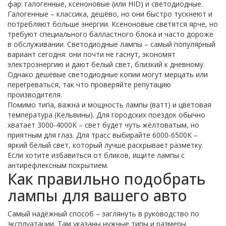
фар: галогенные, ксеноновые (или HID) и светодиодные.
Галогенные – классика, дешёво, но они быстро тускнеют и
потребляют больше энергии. Ксеноновые светятся ярче, но
требуют специального балластного блока и часто дороже
в обслуживании. Светодиодные лампы – самый популярный
вариант сегодня: они почти не гаснут, экономят
электроэнергию и дают белый свет, близкий к дневному.
Однако дешёвые светодиодные копии могут мерцать или
перегреваться, так что проверяйте репутацию
производителя.
Помимо типа, важна и мощность лампы (ватт) и цветовая
температура (Кельвины). Для городских поездок обычно
хватает 3000‑4000K – свет будет чуть жёлтоватым, но
приятным для глаз. Для трасс выбирайте 6000‑6500K –
яркий белый свет, который лучше раскрывает разметку.
Если хотите избавиться от бликов, ищите лампы с
антирефлексным покрытием.
Как правильно подобрать
лампы для вашего авто
Самый надёжный способ – заглянуть в руководство по
эксплуатации. Там указаны нужные типы и размеры