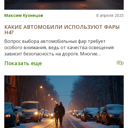
Максим Кузнецов
8 апреля 2025
КАКИЕ АВТОМОБИЛИ ИСПОЛЬЗУЮТ ФАРЫ
H4?
Вопрос выбора автомобильных фар требует
особого внимания, ведь от качества освещения
зависит безопасность на дороге. Многие
автомобили, особенно старые модели и
Показать еще
0
мотоциклы, оснащены фарами с цоколем H4. Это
классический вариант ламп, обеспечивающий
хорошее распределение света. В статье вы узнаете,
какие машины используют именно эти лампы и на
что стоит обратить внимание при их замене.