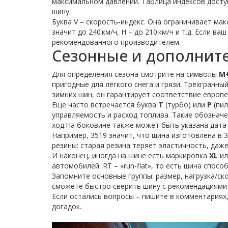
максимальном давлении. Таблица индексов доступ
шину.
Буква V – скорость‑индекс. Она ограничивает ма
значит до 240 км/ч, H – до 210 км/ч и т.д. Если 
рекомендованного производителем.
Сезонные и дополнит
Для определения сезона смотрите на символы
М
пригодные для лёгкого снега и грязи. Трёхгранны
зимних шин, он гарантирует соответствие европ
Еще часто встречается буква
T
(турбо) или
P
(пил
управляемость и расход топлива. Такие обознач
ход.На боковине также может быть указана дата
Например, 3519 значит, что шина изготовлена в 
резины: старая резина теряет эластичность, даж
И наконец, иногда на шине есть маркировка
XL
и
автомобилей. RT – «run‑flat», то есть шина спос
Запомните основные группы: размер, нагрузка/ск
сможете быстро сверить шину с рекомендациями 
Если остались вопросы – пишите в комментариях
догадок.