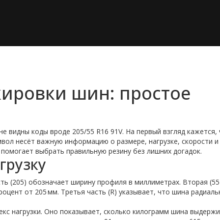
ировки шин: простое
е видны коды вроде 205/55 R16 91V. На первый взгляд кажется, 
мвол несёт важную информацию о размере, нагрузке, скорости и
 помогает выбрать правильную резину без лишних догадок.
грузку
ть (205) обозначает ширину профиля в миллиметрах. Вторая (55
цент от 205 мм. Третья часть (R) указывает, что шина радиаль
ндекс нагрузки. Оно показывает, сколько килограмм шина выдержи