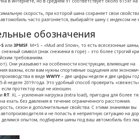
на в интернете, но в среднем 91 соответствует около 615 кг на
ксимальную скорость, при которой шина сохраняет свои свойства
ваш автомобиль часто разгоняется, выбирайте шину с индексом не
ельные обозначения
+S
или
3PMSF
. M+S – «Mud and Snow», то есть всесезонные шины
й снежный символ (знак снежинки в горе) – это более строгий кр
ейским требованиям.
от). Они указывают на особенности конструкции, влияющие на
ения важны, если вам нужны спортивные ощущения или экономи
 производства в виде
WWYY
– две цифры недели и две цифры год
35‑й неделе 2019 года. Это удобный способ проверить «свежесть
е если протектор ещё не изношен.
ли
RT
. XL – усиленная нагрузка (extra load), пригодна для более 
обна ехать без давления в течение ограниченного расстояния.
орость, сезон и дополнительные свойства. С этими знаниями вы
автопроизводителя и не попасть в неприятную ситуацию на дор
, делимся опытом, подбираем шины под ваш автомобиль без ли