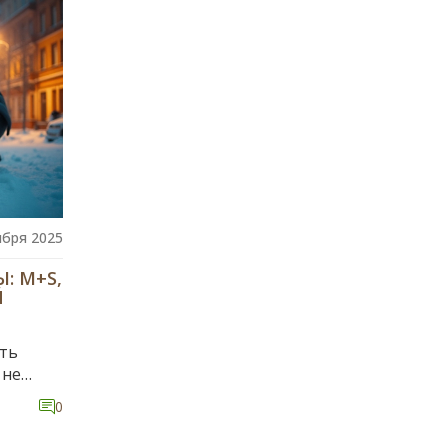
ября 2025
: M+S,
Й
ать
 не
0